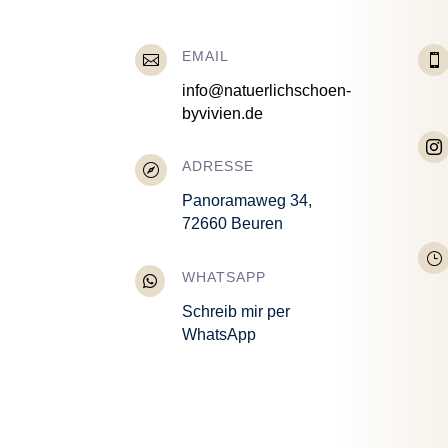
EMAIL


info@natuerlichschoen-
byvivien.de

ADRESSE

Panoramaweg 34,
72660 Beuren
}
WHATSAPP

Schreib mir per
WhatsApp