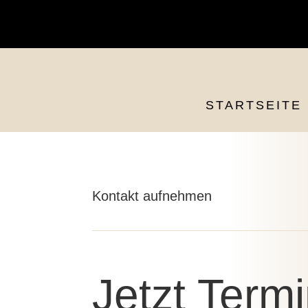
Tel:
01726556382
| Mail:
info@natuerlichschoen-
byvivien.de
STARTSEITE
Kontakt aufnehmen
Jetzt Term