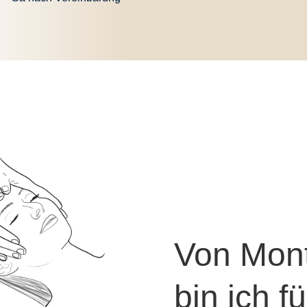
Von Mont
bin ich f