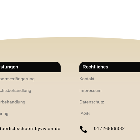
istungen
Rechtliches
ernverlängerung
Kontakt
chtsbehandlung
Impressum
rbehandlung
Datenschutz
ring
AGB

tuerlichschoen-byvivien.de
01726556382