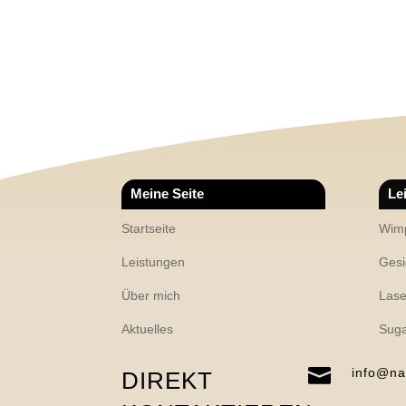
Meine Seite
Le
Startseite
Wimp
Leistungen
Gesi
Über mich
Lase
Aktuelles
Suga

info@na
DIREKT